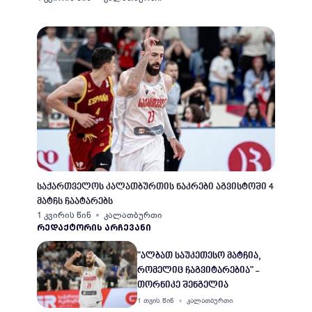
საქართველოს კალათბურთის ნაკრები აგვისტოში 4
მატჩს ჩაატარებს
1 კვირის წინ
კალათბურთი
ᲠᲔᲓᲐᲥᲢᲝᲠᲘᲡ ᲐᲠᲩᲔᲕᲐᲜᲘ
"ალბათ საუკეთესო მატჩია,
რომელიც ჩაგვიტარებია" -
თორნიკე შენგელია
1 თვის წინ
კალათბურთი