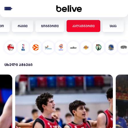
e menu
ეო
რაგბი
ჩოგბურთი
კალათბურთი
სხვა
ᲪᲮᲔᲚᲘ ᲐᲛᲑᲔᲑᲘ