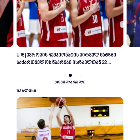
 პირველ მატჩში
თორნიკე შენგელიამ დუბაისთან 2-წლია
აელთან 22
კონტრაქტი გააფორმა
ᲞᲝᲞᲣᲚᲐᲠᲣᲚᲘ
ᲣᲐᲮᲚᲔᲡᲘ