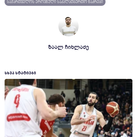
საქართველოს ეროვნული საკალათბურთო ნაკრები
ზაალ ჩიხლაძე
ᲡᲮᲕᲐ ᲡᲢᲐᲢᲘᲔᲑᲘ