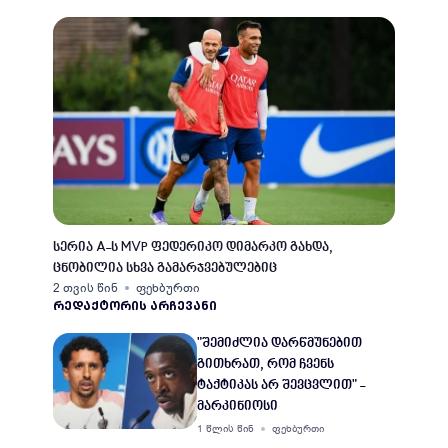
სერია A-ს MVP ფედერიკო დიმარკო გახდა,
ცნობილია სხვა გამარჯვებულებიც
2 თვის წინ
ფეხბურთი
ᲠᲔᲓᲐᲥᲢᲝᲠᲘᲡ ᲐᲠᲩᲔᲕᲐᲜᲘ
"შემიძლია დარწმუნებით
გითხრათ, რომ ჩვენს
ტაქტიკას არ შევცვლით" -
მარკინიოსი
1 წლის წინ
ფეხბურთი