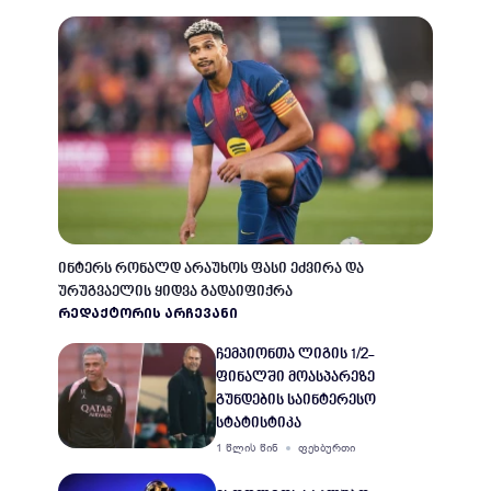
ინტერს რონალდ არაუხოს ფასი ეძვირა და
ურუგვაელის ყიდვა გადაიფიქრა
ᲠᲔᲓᲐᲥᲢᲝᲠᲘᲡ ᲐᲠᲩᲔᲕᲐᲜᲘ
ჩემპიონთა ლიგის 1/2-
ფინალში მოასპარეზე
გუნდების საინტერესო
სტატისტიკა
1 წლის წინ
ფეხბურთი