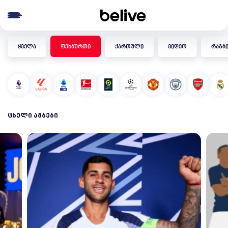
e menu
ყველა
ფეხბურთი
ქართული
ვიდეო
რაგბ
ᲪᲮᲔᲚᲘ ᲐᲛᲑᲔᲑᲘ