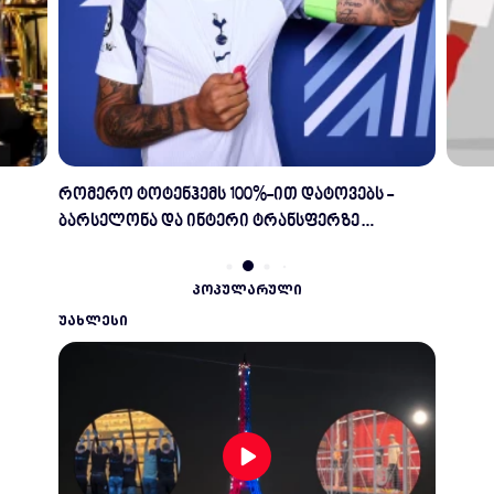
-
რომელ კლუბში უთამაშია ყველაზე მეტ
მსოფლიო ჩემპიონს?
ᲞᲝᲞᲣᲚᲐᲠᲣᲚᲘ
ᲣᲐᲮᲚᲔᲡᲘ