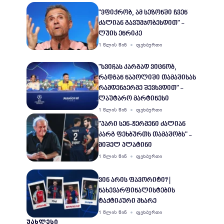
"ვფიქრობ, ამ სეზონში ჩვენ
ძალიან გავუმჯობესდით" -
ლუის ენრიკე
1 წლის წინ
ფეხბურთი
"ხვიჩას კარგად ვიცნობ,
რადგან ნაპოლიში თამაშისას
რამდენჯერმე შევხვდით" -
ლაუტარო მარტინესი
1 წლის წინ
ფეხბურთი
"პარი სენ-ჟერმენი ძალიან
კარგ ფეხბურთს თამაშობს" -
მიშელ პლატინი
1 წლის წინ
ფეხბურთი
ვინ არის ფავორიტი? |
ნახევარფინალისტების
ტაქტიკური მხარე
1 წლის წინ
ფეხბურთი
ᲣᲐᲮᲚᲔᲡᲘ