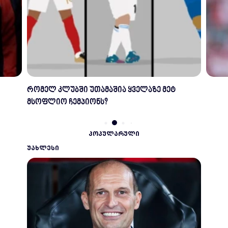
სლავენ ბილიჩს მოდრიჩის შენარჩუნება სურს
ᲞᲝᲞᲣᲚᲐᲠᲣᲚᲘ
ᲣᲐᲮᲚᲔᲡᲘ