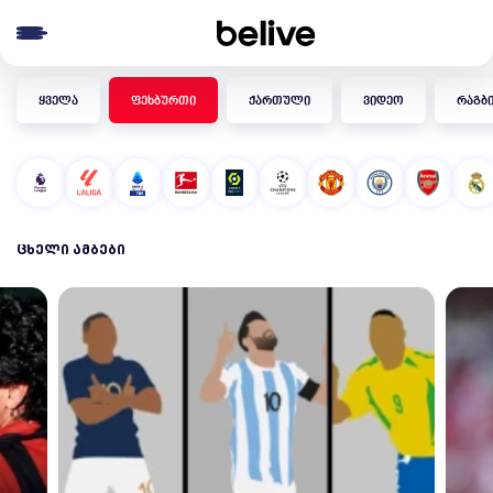
e menu
ყველა
ფეხბურთი
ქართული
ვიდეო
რაგბ
ᲪᲮᲔᲚᲘ ᲐᲛᲑᲔᲑᲘ