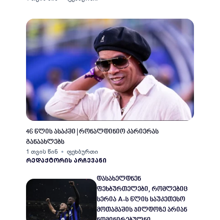
46 წლის ასაკში | რონალდინიო კარიერას
განაახლებს
1 თვის წინ
ფეხბურთი
ᲠᲔᲓᲐᲥᲢᲝᲠᲘᲡ ᲐᲠᲩᲔᲕᲐᲜᲘ
დასახელდნენ
ფეხბურთელები, რომლებიც
სერია A-ს წლის საუკეთესო
მოთამაშის ჯილდოზე არიან