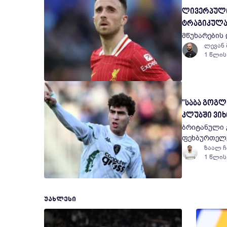
ლივერპული
ტრაგიკულა
მწუხარების
ლევან
1 წლის
"საბა გოგ
კლუბში ვიხი
ბრიტანული გ
ფეხბურთელე
ზაალ 
1 წლის
ᲣᲐᲮᲚᲔᲡᲘ