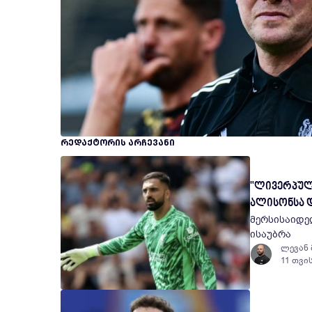
ᲠᲔᲓᲐᲥᲢᲝᲠᲘᲡ ᲐᲠᲩᲔᲕᲐᲜᲘ
"ლივერპულს
ალისონსა 
მერსისაიდე
ისაუბრა
ლევან
11 თვი