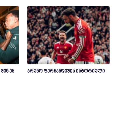
შენ ეს
ბრუნო ფერნანდეშის ისტორიული
მიღწევა ნოტინგემ ფორესტთან და 3
ქულა
ზაალ ჩიხლაძე
2 თვის წინ
ფეხბურთი
ეშლი იანგმა საფეხბურთო
კარიერის დასრულების
გადაწყვეტილება მიიღო