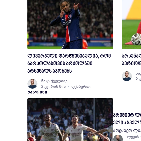
ლივერპული დარწმუნებულია, რომ
არსენა
ბარკოლასთვის ბრძოლაში
პერიოდ
არსენალს აჯობებს
ნი
2 
ნიკა ქველიძე
2 კვირის წინ
ფეხბურთი
ᲣᲐᲮᲚᲔᲡᲘ
პრემიერ ლი
ელის ყველა
პრემიერ ლი
ლევან