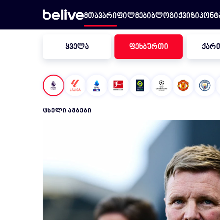
მთავარი
ფილმები
ბლოგი
ქვიზი
კონტ
ყველა
ფეხბურთი
ქარ
ᲪᲮᲔᲚᲘ ᲐᲛᲑᲔᲑᲘ