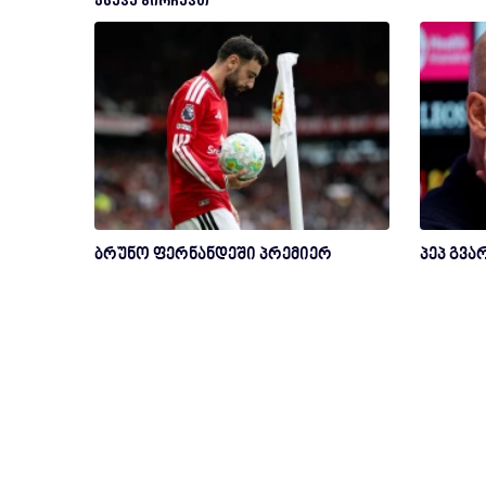
ᲐᲡᲔᲕᲔ ᲒᲘᲠᲩᲔᲕᲗ
ბრუნო ფერნანდეში პრემიერ
პეპ გვ
ლიგის საუკეთესო ფეხბურთელი
ვულოცავ
გახდა
არაფერს
რომა დევიძე
რო
2 თვის წინ
ფეხბურთი
2 
ᲐᲡᲔᲕᲔ ᲜᲐᲮᲔᲗ
რა შეფასებ
ჩელსისთან