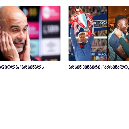
არდიოლა: "არსენალს
არსენ ვენგერი: "არსენალო, 
 - ჩემს მომავალზე
შეძელი!"
 ვიტყვი"
რომა დევიძე
2 თვის წინ
ფეხბურთი
მა დევიძე
თვის წინ
ფეხბურთი
ა დაიმსახურა გიორგი მამარდაშვილმა
?