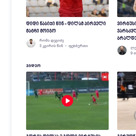
დიდი ნაბიჯი წინ - დილამ პირველი
ვირტუს
მატჩი მოიგო
ვარსკვ
ბრალდე
რომა დევიძე
3 კვირის წინ
ფეხბურთი
ლე
9 
ᲕᲘᲓᲔᲝ