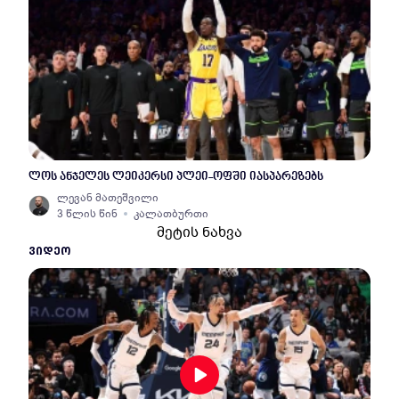
ლოს ანჯელეს ლეიკერსი პლეი-ოფში იასპარეზებს
ლევან მათეშვილი
3 წლის წინ
კალათბურთი
მეტის ნახვა
ᲕᲘᲓᲔᲝ