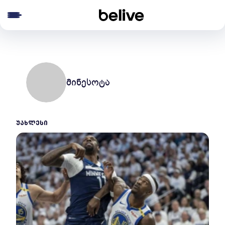
e menu
მინესოტა
ᲣᲐᲮᲚᲔᲡᲘ