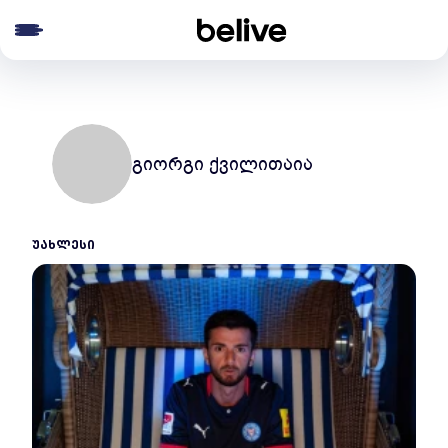
e menu
გიორგი ქვილითაია
ᲣᲐᲮᲚᲔᲡᲘ