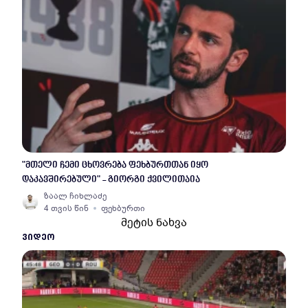
"მთელი ჩემი ცხოვრება ფეხბურთთან იყო
დაკავშირებული" - გიორგი ქვილითაია
ზაალ ჩიხლაძე
4 თვის წინ
ფეხბურთი
მეტის ნახვა
ᲕᲘᲓᲔᲝ