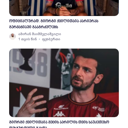
ოფიციალურად: გიორგი ქვილითაია კარიერას
გერმანიაში გააგრძელებს
ამირან შაიშმელაშვილი
1 თვის წინ
ფეხბურთი
გიორგი ქვილითაია მეცის აპრილის თვის საუკეთესო