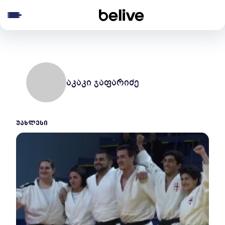
e menu
აკაკი ჯაფარიძე
ᲣᲐᲮᲚᲔᲡᲘ