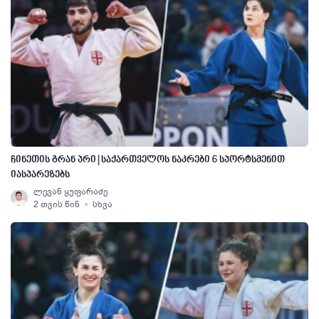
ჩინეთის გრან პრი | საქართველოს ნაკრები 6 სპორტსმენით
იასპარეზებს
ლევან ყუფარაძე
2 თვის წინ
სხვა