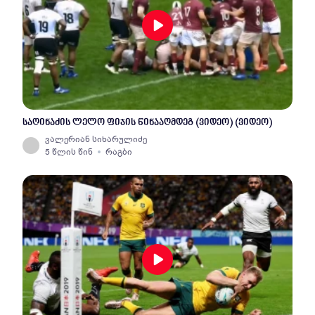
საღინაძის ლელო ფიჯის წინააღმდეგ (ვიდეო) (ვიდეო)
ვალერიან სიხარულიძე
5 წლის წინ
რაგბი