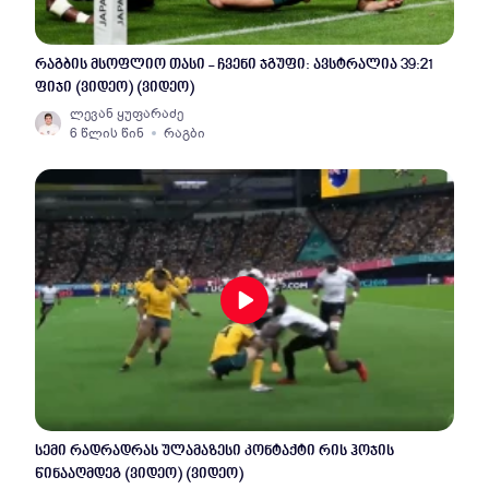
რაგბის მსოფლიო თასი - ჩვენი ჯგუფი: ავსტრალია 39:21
ფიჯი (ვიდეო) (ვიდეო)
ლევან ყუფარაძე
6 წლის წინ
რაგბი
სემი რადრადრას ულამაზესი კონტაქტი რის ჰოჯის
წინააღმდეგ (ვიდეო) (ვიდეო)