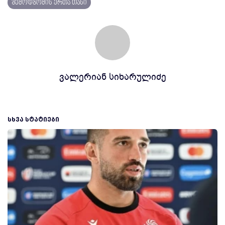
შემოდგომის ერთა თასი
ვალერიან სიხარულიძე
ᲡᲮᲕᲐ ᲡᲢᲐᲢᲘᲔᲑᲘ