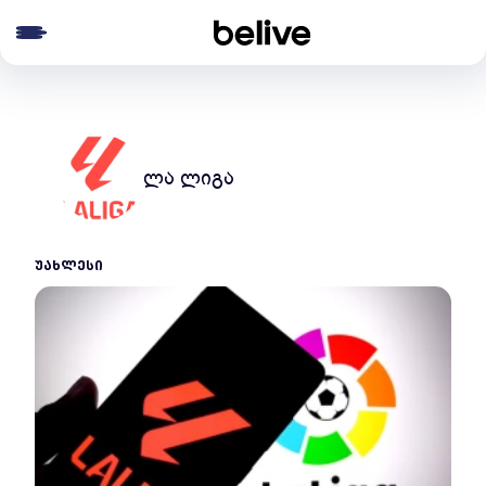
e menu
ლა ლიგა
ᲣᲐᲮᲚᲔᲡᲘ