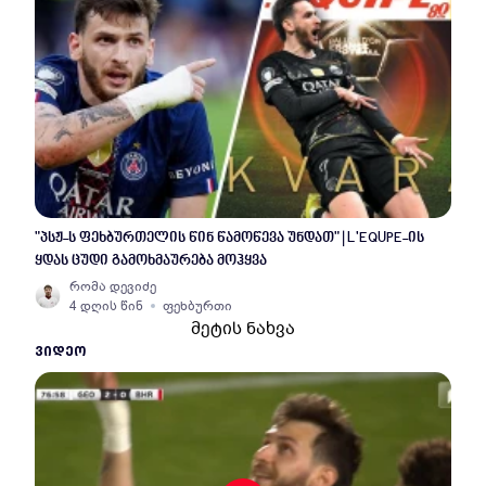
"პსჟ-ს ფეხბურთელის წინ წამოწევა უნდათ" | L'EQUPE-ის
ყდას ცუდი გამოხმაურება მოჰყვა
რომა დევიძე
4 დღის წინ
ფეხბურთი
მეტის ნახვა
ᲕᲘᲓᲔᲝ