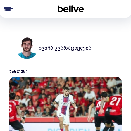
e menu
ხვიჩა კვარაცხელია
ᲣᲐᲮᲚᲔᲡᲘ