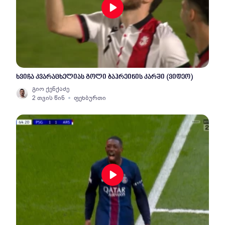
ხვიჩა კვარაცხელიას გოლი ბაჰრეინის კარში (ვიდეო)
გიო ქენქაძე
2 თვის წინ
ფეხბურთი