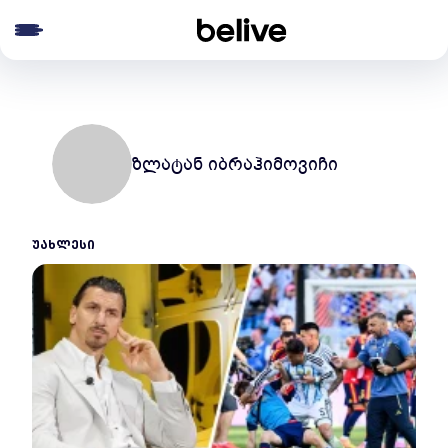
e menu
ზლატან იბრაჰიმოვიჩი
ᲣᲐᲮᲚᲔᲡᲘ