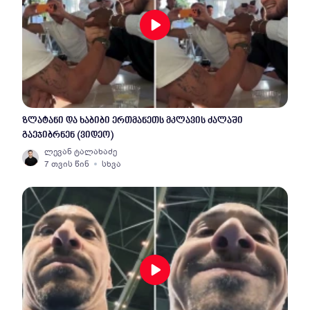
ზლატანი და ხაბიბი ერთმანეთს მკლავის ძალაში
გაეჯიბრნენ (ვიდეო)
ლევან ტალახაძე
7 თვის წინ
სხვა