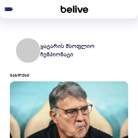
e menu
ყატარის მსოფლიო
ჩემპიონატი
ᲣᲐᲮᲚᲔᲡᲘ