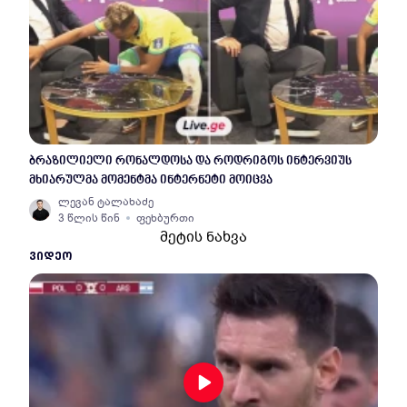
ბრაზილიელი რონალდოსა და როდრიგოს ინტერვიუს
მხიარულმა მომენტმა ინტერნეტი მოიცვა
ლევან ტალახაძე
3 წლის წინ
ფეხბურთი
მეტის ნახვა
ᲕᲘᲓᲔᲝ