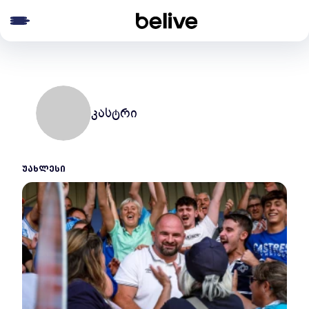
e menu
კასტრი
ᲣᲐᲮᲚᲔᲡᲘ