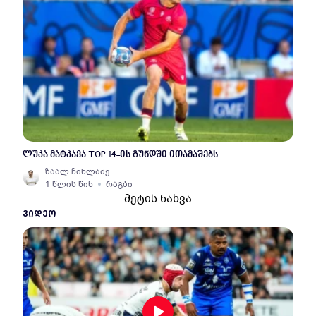
ლუკა მატკავა TOP 14-ის გუნდში ითამაშებს
ზაალ ჩიხლაძე
1 წლის წინ
რაგბი
მეტის ნახვა
ᲕᲘᲓᲔᲝ