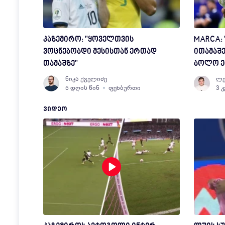
კაზემირო: "ყოველთვის
MARCA: 
ვოცნებობდი მესისთან ერთად
ითამაშე
თამაშზე"
ბოლო ე
ნიკა ქველიძე
ლე
5 დღის წინ
ფეხბურთი
3 
ᲕᲘᲓᲔᲝ