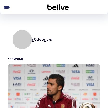
e menu
ესპანეთი
ᲣᲐᲮᲚᲔᲡᲘ