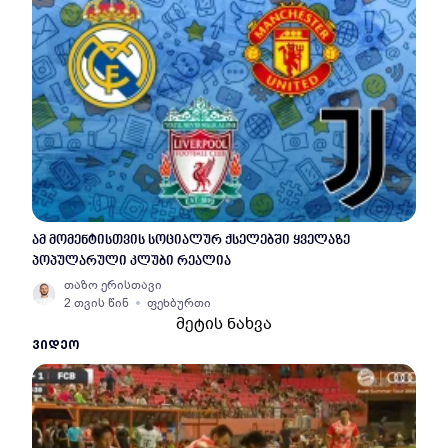
ამ მომენტისთვის სოციალურ ქსელებში ყველაზე
პოპულარული კლუბი რეალია
თაზო ერისთავი
2 თვის წინ
ფეხბურთი
მეტის ნახვა
ᲕᲘᲓᲔᲝ