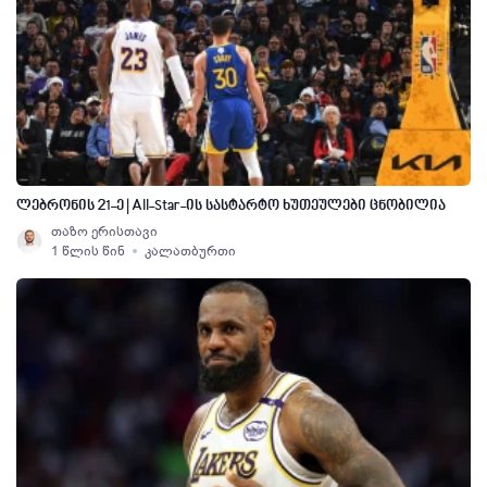
ლებრონის 21-ე | All-Star-ის სასტარტო ხუთეულები ცნობილია
თაზო ერისთავი
1 წლის წინ
კალათბურთი