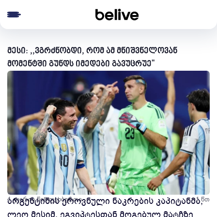
e menu
მესი: ,,ვგრძნობდი, რომ ამ მნიშვნელოვან
მომენტში გუნდს იმედები გავუცრუე''
4 კვირის წინ
არგენტინის ეროვნული ნაკრების კაპიტანმა,
ფეხბურთი
1 წთ
ლეო მესიმ, ეგვიპტესთან მოგებულ მატჩზე