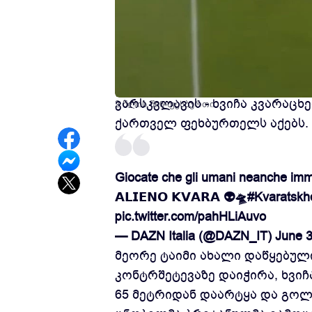
ცნობილი ბრიტანული სპორტული
ვარსკვლავის - ხვიჩა კვარაცხ
2 წლის წინ
ფეხბურთი
ქართველ ფეხბურთელს აქებს.
Giocate che gli umani neanche im
𝗔𝗟𝗜𝗘𝗡𝗢 𝗞𝗩𝗔𝗥𝗔 👽🛸
#Kvaratskhe
pic.twitter.com/pahHLiAuvo
— DAZN Italia (@DAZN_IT)
June 3
მეორე ტაიმი ახალი დაწყებულ
კონტრშეტევაზე დაიჭირა, ხვიჩ
65 მეტრიდან დაარტყა და გოლ