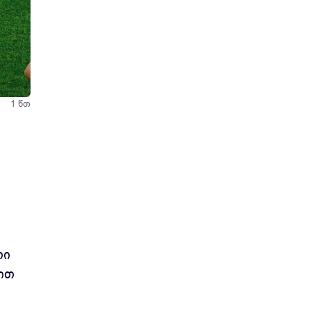
1 წთ
თი
ით