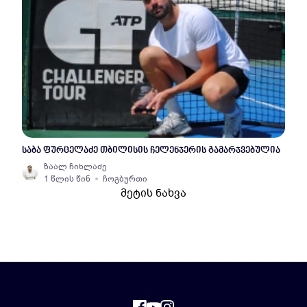
საბა ფურცელაძე თბილისის ჩელენჯერის გამარჯვებულია
ზაალ ჩიხლაძე
1 წლის წინ
ჩოგბურთი
მეტის ნახვა