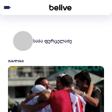
e menu
საბა ფურცელაძე
ᲣᲐᲮᲚᲔᲡᲘ