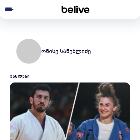
e menu
ონისე სანებლიძე
ᲣᲐᲮᲚᲔᲡᲘ