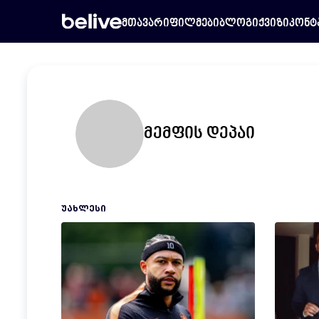
მთავარი
ფილმები
ბლოგი
ქვიზი
კონტ
მემფის დეპაი
ᲣᲐᲮᲚᲔᲡᲘ