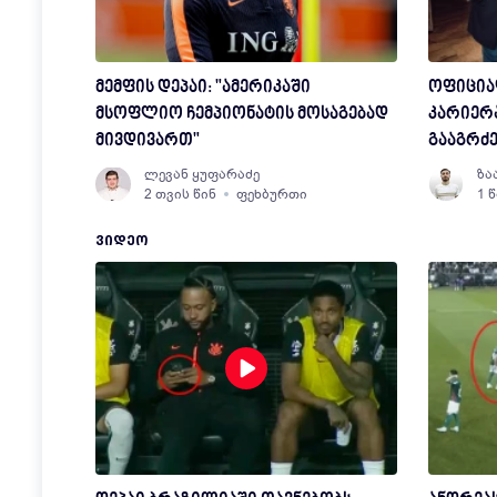
მემფის დეპაი: "ამერიკაში
ოფიცია
მსოფლიო ჩემპიონატის მოსაგებად
კარიერ
მივდივართ"
გააგრძ
ლევან ყუფარაძე
ზა
2 თვის წინ
ფეხბურთი
1 
ᲕᲘᲓᲔᲝ