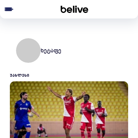
e menu
ხეტაფე
ᲣᲐᲮᲚᲔᲡᲘ