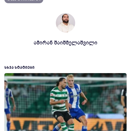
ამირან შაიშმელაშვილი
ᲡᲮᲕᲐ ᲡᲢᲐᲢᲘᲔᲑᲘ