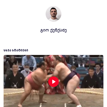
გიო ქენქაძე
ᲡᲮᲕᲐ ᲡᲢᲐᲢᲘᲔᲑᲘ