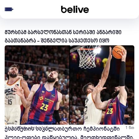
e menu
მურსიამ ბარსელონასთან სერიაში ანგარიში
გაათანაბრა - შენგელია საუკეთესო იყო
2 თვის წინ
ესპანეთის საკალათბურთო ჩემპიონატში
კალათბურთი
1 წთ
პლეი-ოფები დაწყებულია. მეოთხედფინალში,