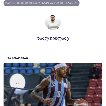
საბერძნეთის ეროვნული საკალათბურთო ნაკრები
ზაალ ჩიხლაძე
ᲡᲮᲕᲐ ᲡᲢᲐᲢᲘᲔᲑᲘ