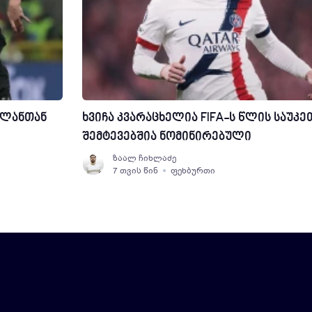
ილანთან
ხვიჩა კვარაცხელია FIFA-ს წლის საუკ
შემტევებშია ნომინირებული
ზაალ ჩიხლაძე
7 თვის წინ
ფეხბურთი