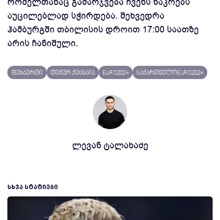
რომელთანაც გამარჯვება ჩვენს ნაკრებს
აუცილებლად სჭირდება. შეხვედრა
ჰამბურგში თბილისის დროით 17:00 საათზე
არის ჩანიშული.
ფეხბურთი
თემურ ქეცბაია
EURO2024
საქართველოEURO2024
ლევან ტალახაძე
ᲡᲮᲕᲐ ᲡᲢᲐᲢᲘᲔᲑᲘ