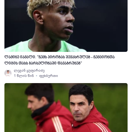
ლამინე იამალი: "ჩემს პირობას შევასრულებ - ჩემპიონთა
ლიგის თასს ბარსელონაში დავაბრუნებ"
ლევან ყუფარაძე
1 წლის წინ
ფეხბურთი