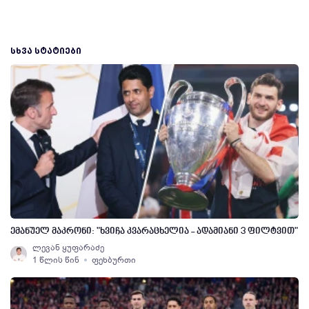
ᲡᲮᲕᲐ ᲡᲢᲐᲢᲘᲔᲑᲘ
ემანუელ მაკრონი: "ხვიჩა კვარაცხელია - ადამიანი 3 ფილტვით"
ლევან ყუფარაძე
1 წლის წინ
ფეხბურთი