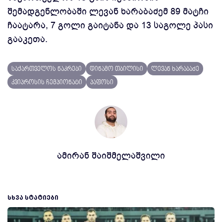
შემადგენლობაში ლევან ხარაბაძემ 89 მატჩი
ჩაატარა, 7 გოლი გაიტანა და 13 საგოლე პასი
გააკეთა.
საქართველოს ნაკრები
დინამო თბილისი
ლევან ხარაბაძე
კვიპროსის ჩემპიონატი
პაფოსი
ამირან შაიშმელაშვილი
ᲡᲮᲕᲐ ᲡᲢᲐᲢᲘᲔᲑᲘ