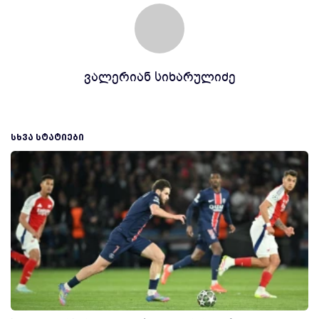
ვალერიან სიხარულიძე
ᲡᲮᲕᲐ ᲡᲢᲐᲢᲘᲔᲑᲘ