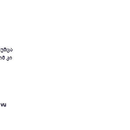
თუმცა
მ კი
 vu