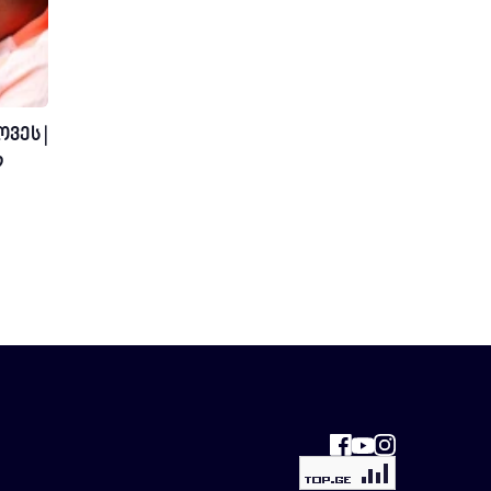
ვეს |
ლ