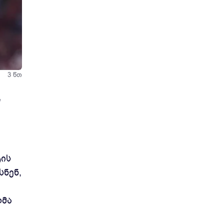
3 წთ
"
ტის
სნენ,
ლმა