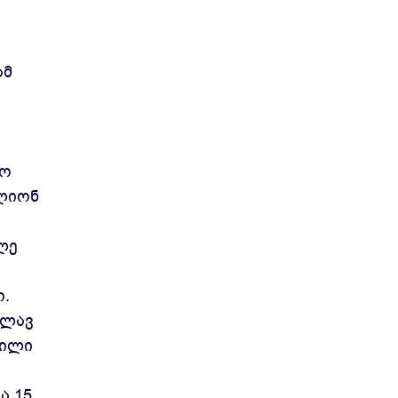
ამ
რო
ილიონ
ლე
.
ვლავ
ნილი
ა 15