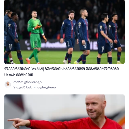
ლევერკუზენი Vs პსჟ | გუნდების სავარაუდო შემადგენლობები
Uefa-ს ვერსიით
თაზო ერისთავი
9 თვის წინ
ფეხბურთი