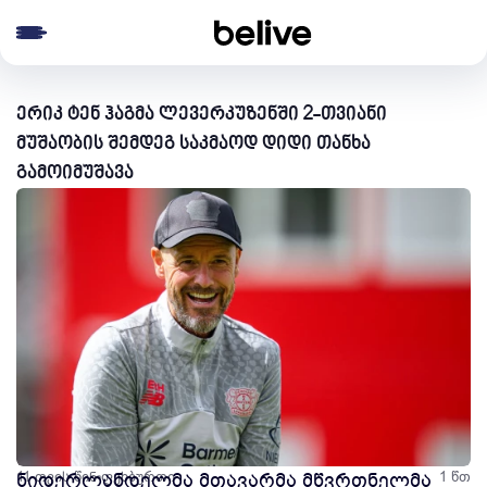
e menu
ერიკ ტენ ჰაგმა ლევერკუზენში 2-თვიანი
მუშაობის შემდეგ საკმაოდ დიდი თანხა
გამოიმუშავა
11 თვის წინ
ნიდერლანდელმა მთავარმა მწვრთნელმა
ფეხბურთი
1 წთ