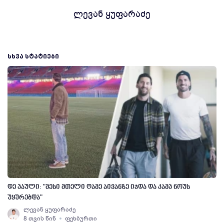
ლევან ყუფარაძე
ᲡᲮᲕᲐ ᲡᲢᲐᲢᲘᲔᲑᲘ
დე პაული: "მესი მთელი ღამე აივანზე იჯდა და კამპ ნოუს
უყურებდა"
ლევან ყუფარაძე
8 თვის წინ
ფეხბურთი