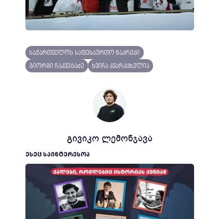
საქართველოს საფეხბურთო ნაკრები
გიორგი ჩაკვეტაძე
ხვიჩა კვარაცხელია
გივიკო ლემონჯავა
ᲔᲡᲔᲪ ᲡᲐᲘᲜᲢᲔᲠᲔᲡᲝᲐ