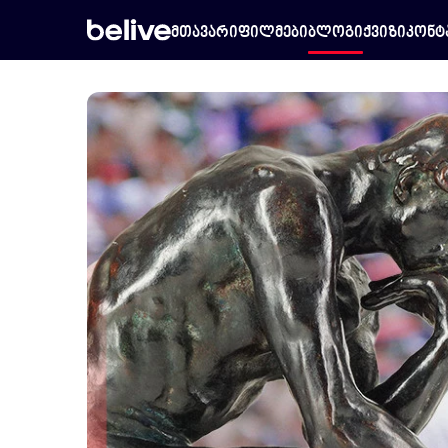
მთავარი
ფილმები
ბლოგი
ქვიზი
კონტ