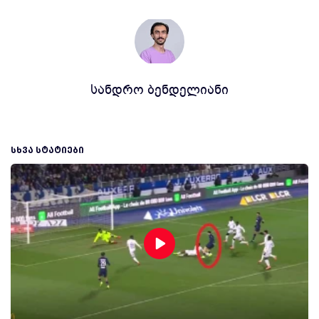
სანდრო ბენდელიანი
ᲡᲮᲕᲐ ᲡᲢᲐᲢᲘᲔᲑᲘ