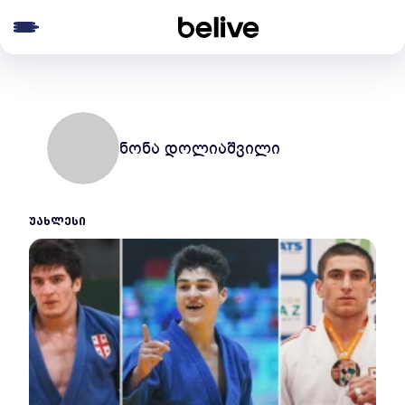
e menu
ნონა დოლიაშვილი
ᲣᲐᲮᲚᲔᲡᲘ