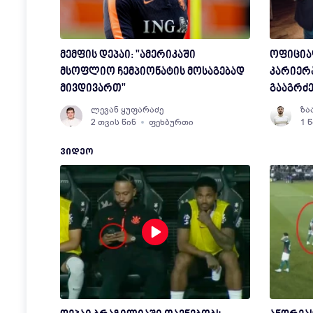
მემფის დეპაი: "ამერიკაში
ოფიცია
მსოფლიო ჩემპიონატის მოსაგებად
კარიერ
მივდივართ"
გააგრძ
ლევან ყუფარაძე
ზა
2 თვის წინ
ფეხბურთი
1 
ᲕᲘᲓᲔᲝ