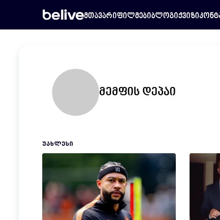
მთავარი
ფილმები
ბლოგი
ქვიზი
კონტ
მემფის დეპაი
ᲣᲐᲮᲚᲔᲡᲘ