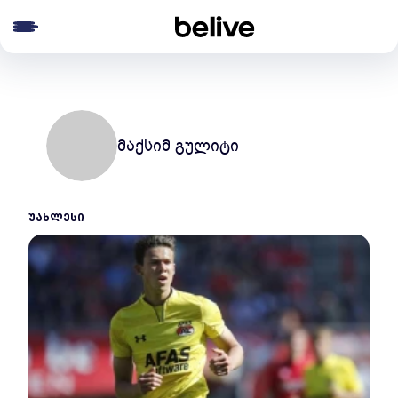
e menu
მაქსიმ გულიტი
ᲣᲐᲮᲚᲔᲡᲘ