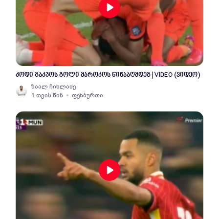
კოდი გაკპოს გოლი მაროკოს წინააღმდეგ | VIDEO (ვიდეო)
ზაალ ჩიხლაძე
1 თვის წინ
ფეხბურთი