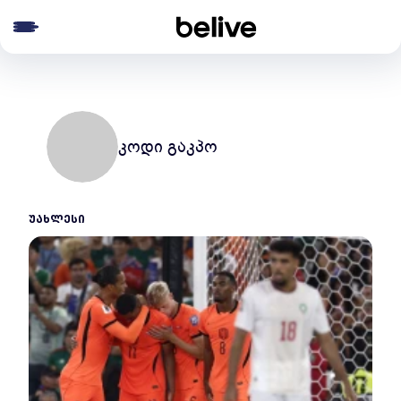
e menu
კოდი გაკპო
ᲣᲐᲮᲚᲔᲡᲘ