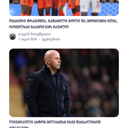
ოჯახური ტრაგედია, გატანილი გოლი და ემოციების ზღვა,
რომელსაც გაკპომ ვერ გაუძლო
ლევან მათეშვილი
1 თვის წინ
ფეხბურთი
ლივერპული ასტონ ვილასთან ისევ დანაკლისით