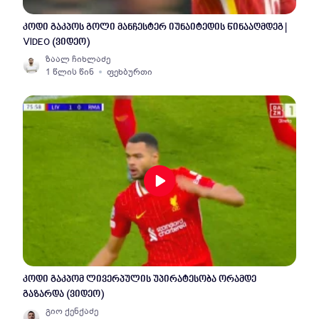
კოდი გაკპოს გოლი მანჩესტერ იუნაიტედის წინააღმდეგ |
VIDEO (ვიდეო)
ზაალ ჩიხლაძე
1 წლის წინ
ფეხბურთი
კოდი გაკპომ ლივერპულის უპირატესობა ორამდე
გაზარდა (ვიდეო)
გიო ქენქაძე