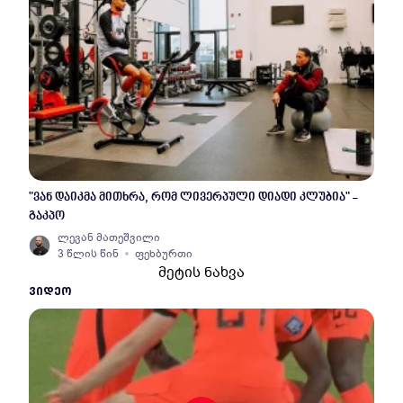
"ვან დაიკმა მითხრა, რომ ლივერპული დიადი კლუბია" -
გაკპო
ლევან მათეშვილი
3 წლის წინ
ფეხბურთი
მეტის ნახვა
ᲕᲘᲓᲔᲝ