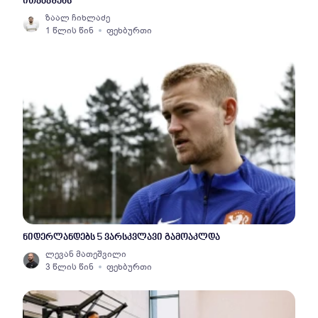
ითამაშებს
ზაალ ჩიხლაძე
1 წლის წინ
ფეხბურთი
ნიდერლანდებს 5 ვარსკვლავი გამოაკლდა
ლევან მათეშვილი
3 წლის წინ
ფეხბურთი