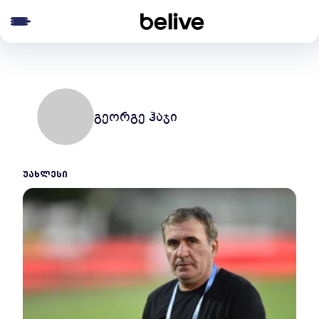
e menu
გეორგე ჰაჯი
ᲣᲐᲮᲚᲔᲡᲘ