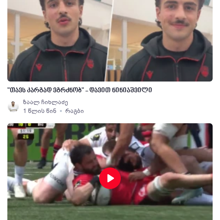
"თავს კარგად ვგრძნობ" - დავით ნინიაშვილი
ზაალ ჩიხლაძე
1 წლის წინ
რაგბი