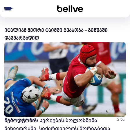
e menu
იტალიამ მეორე ტაიმში გვაჯობა - გენუაში
დავმარცხდით
1 წლის წინ
შემოდგომის სერიების ბოლოსწინა
რაგბი
2 წთ
შეხვედრაში, საქართველოს მორაგბეთა