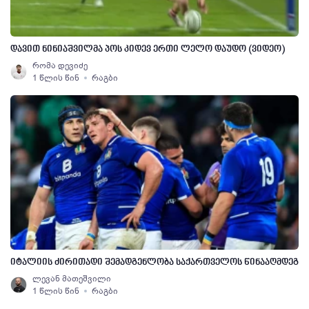
დავით ნინიაშვილმა პოს კიდევ ერთი ლელო დაუდო (ვიდეო)
რომა დევიძე
1 წლის წინ
რაგბი
იტალიის ძირითადი შემადგენლობა საქართველოს წინააღმდეგ
ლევან მათეშვილი
1 წლის წინ
რაგბი