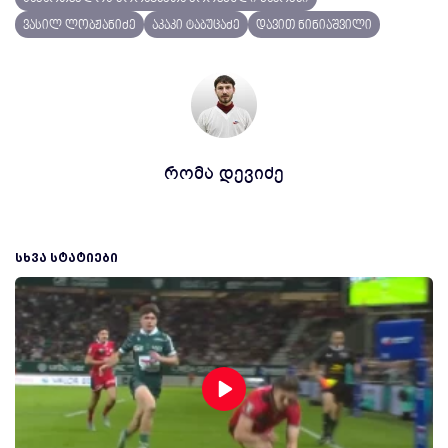
ვასილ ლობჟანიძე
აკაკი ტაბუცაძე
დავით ნინიაშვილი
რომა დევიძე
ᲡᲮᲕᲐ ᲡᲢᲐᲢᲘᲔᲑᲘ