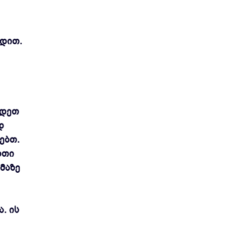
ბდით.
ნდეთ
დ
ებთ.
რთი
მაზე
. ის